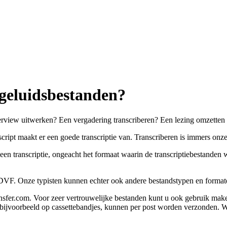
geluidsbestanden?
terview uitwerken? Een vergadering transcriberen? Een lezing omzetten
ript maakt er een goede transcriptie van. Transcriberen is immers onze s
een transcriptie, ongeacht het formaat waarin de transcriptiebestande
VF. Onze typisten kunnen echter ook andere bestandstypen en format
nsfer.com. Voor zeer vertrouwelijke bestanden kunt u ook gebruik make
ijvoorbeeld op cassettebandjes, kunnen per post worden verzonden. Wi