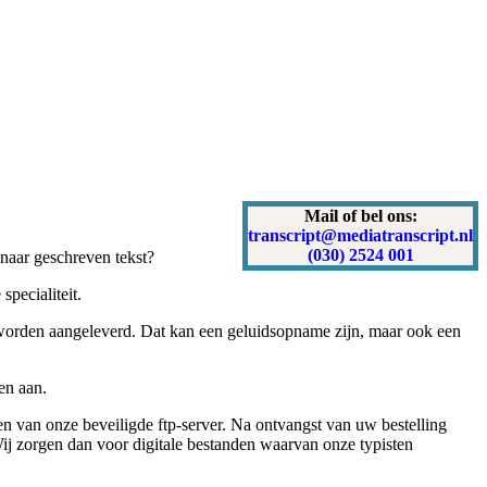
Mail of bel ons:
transcript@mediatranscript.nl
(030) 2524 001
 naar geschreven tekst?
pecialiteit.
n worden aangeleverd. Dat kan een geluidsopname zijn, maar ook een
en aan.
n van onze beveiligde ftp-server. Na ontvangst van uw bestelling
j zorgen dan voor digitale bestanden waarvan onze typisten