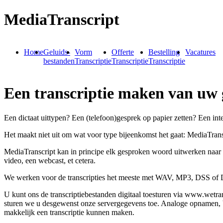
MediaTranscript
Home
Geluids-
Vorm
Offerte
Bestelling
Vacatures
bestanden
Transcriptie
Transcriptie
Transcriptie
Een transcriptie maken van uw 
Een dictaat uittypen? Een (telefoon)gesprek op papier zetten? Een in
Het maakt niet uit om wat voor type bijeenkomst het gaat: MediaTransc
MediaTranscript kan in principe elk gesproken woord uitwerken naar 
video, een webcast, et cetera.
We werken voor de transcripties het meeste met WAV, MP3, DSS of D
U kunt ons de transcriptiebestanden digitaal toesturen via www.wetra
sturen we u desgewenst onze servergegevens toe. Analoge opnamen, b
makkelijk een transcriptie kunnen maken.